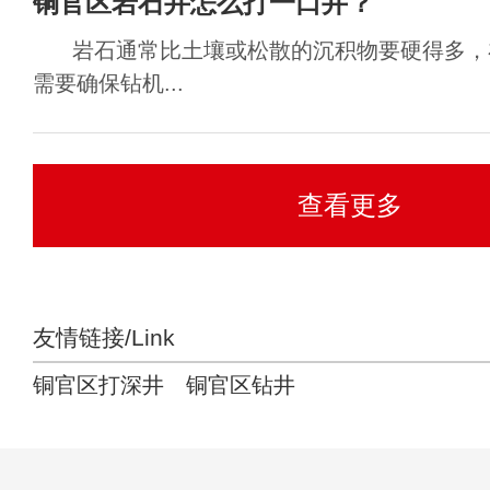
铜官区岩石井怎么打一口井？
岩石通常比土壤或松散的沉积物要硬得多，
需要确保钻机...
查看更多
友情链接/Link
铜官区打深井
铜官区钻井