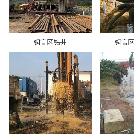
铜官区钻井
铜官