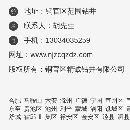
地址：铜官区范围钻井
联系人：胡先生
手机：13034035259
网址：www.njzcqzdz.com
版权所有：铜官区精诚钻井有限公司
合肥
马鞍山
六安
滁州
广德
宁国
宣州区
东至
贵池区
池州
利辛
蒙城
涡阳
谯城区
舒城
霍邱
叶集区
裕安区
金安区
泾县
泗县