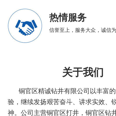
热情服务
信誉至上，服务大众，诚信
关于我们
铜官区精诚钻井有限公司以丰富的
验，继续发扬艰苦奋斗、讲求实效、
神。公司主营铜官区打井，铜官区钻